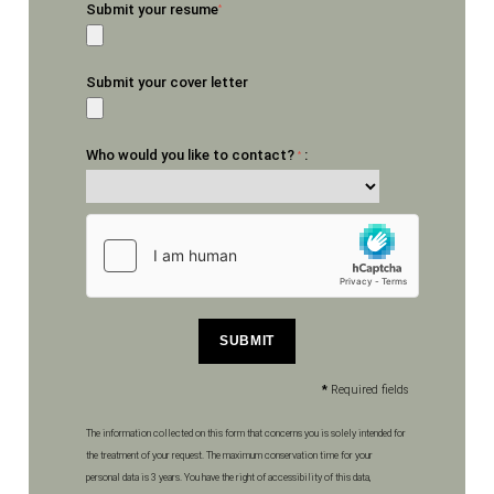
Submit your resume
*
Submit your cover letter
Who would you like to contact?
:
*
SUBMIT
*
Required fields
The information collected on this form that concerns you is solely intended for
the treatment of your request. The maximum conservation time for your
personal data is 3 years. You have the right of accessibility of this data,