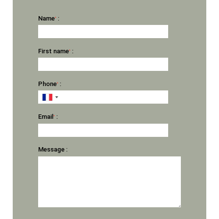
Name
:
*
First name
:
*
Phone
:
*
Email
:
*
Message :