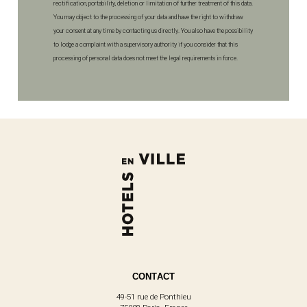
rectification, portability, deletion or limitation of further treatment of this data.
You may object to the processing of your data and have the right to withdraw
your consent at any time by contacting us directly. You also have the possibility
to lodge a complaint with a supervisory authority if you consider that this
processing of personal data does not meet the legal requirements in force.
CONTACT
49-51 rue de Ponthieu